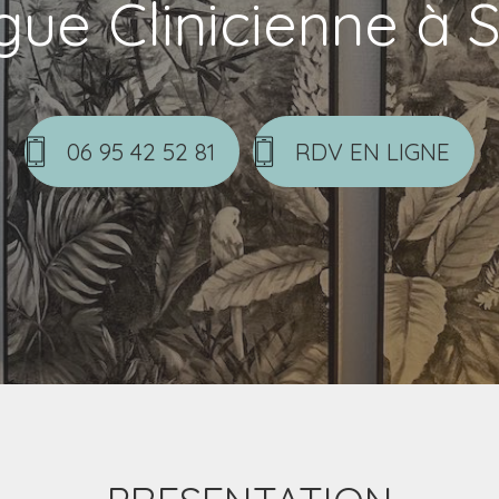
ue Clinicienne à 
06 95 42 52 81
RDV EN LIGNE